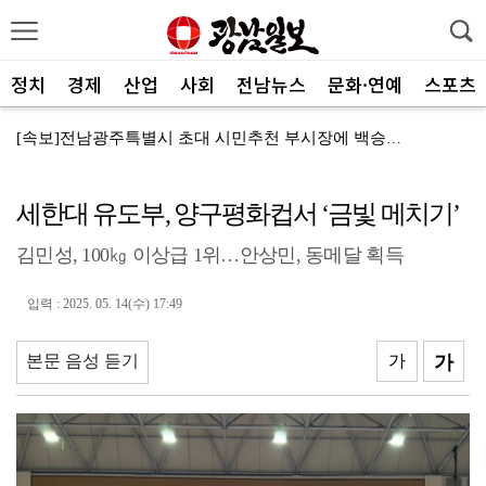
정치
경제
산업
사회
전남뉴스
문화·연예
스포츠
[속보]전남광주특별시 초대 시민추천 부시장에 백승주·윤...
코스피, 차익실현 매물에 6300선 약세
세한대 유도부, 양구평화컵서 ‘금빛 메치기’
전남광주특별시, ‘빛고을 김장대전’ 김치납품업체 전남권...
김민성, 100㎏ 이상급 1위…안상민, 동메달 획득
"남도의 해수욕장서 무더위 잊고 즐겨요"
나주 상가서 화재…상가 등 8개소 피해
입력 : 2025. 05. 14(수) 17:49
여자 화장실 들어가 여성 훔쳐본 10대 검거
본문 음성 듣기
가
가
전남사회서비스원, 보건복지부 경영평가 ‘4년 연속 A등...
"여름휴가는 청정 바다 완도서 힐링"
진도군, 한시적 장애인 이동지원 서비스