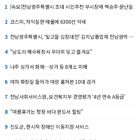
1
[속보]전남광주특별시 초대 시민추천 부시장에 백승주·윤난실
2
코스피, 차익실현 매물에 6300선 약세
3
전남광주특별시, ‘빛고을 김장대전’ 김치납품업체 전남권역 확대
4
"남도의 해수욕장서 무더위 잊고 즐겨요"
5
나주 상가서 화재…상가 등 8개소 피해
6
여자 화장실 들어가 여성 훔쳐본 10대 검거
7
전남사회서비스원, 보건복지부 경영평가 ‘4년 연속 A등급’
8
"여름휴가는 청정 바다 완도서 힐링"
9
진도군, 한시적 장애인 이동지원 서비스