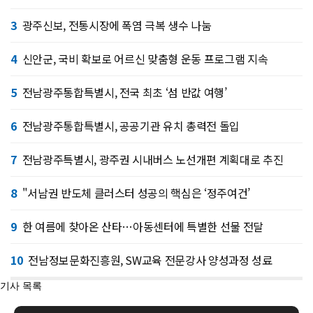
3
광주신보, 전통시장에 폭염 극복 생수 나눔
4
신안군, 국비 확보로 어르신 맞춤형 운동 프로그램 지속
5
전남광주통합특별시, 전국 최초 ‘섬 반값 여행’
6
전남광주통합특별시, 공공기관 유치 총력전 돌입
7
전남광주특별시, 광주권 시내버스 노선개편 계획대로 추진
8
"서남권 반도체 클러스터 성공의 핵심은 ‘정주여건’
9
한 여름에 찾아온 산타…아동센터에 특별한 선물 전달
10
전남정보문화진흥원, SW교육 전문강사 양성과정 성료
기사 목록