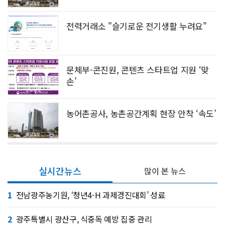
전력거래소 "슬기로운 전기생활 누려요"
문체부-콘진원, 콘텐츠 스타트업 지원 ‘맞
손’
농어촌공사, 농촌공간계획 현장 안착 ‘속도’
실시간뉴스
많이 본 뉴스
1
전남광주농기원, ‘청년4-H 과제경진대회’ 성료
2
광주특별시 광산구, 식중독 예방 집중 관리