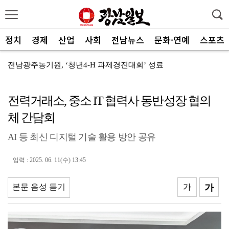
정치
경제
산업
사회
전남뉴스
문화·연예
스포츠
전남광주농기원, ‘청년4-H 과제경진대회’ 성료
광주특별시 광산구, 식중독 예방 집중 관리
전력거래소, 중소 IT 협력사 동반성장 협의
광주신보, 전통시장에 폭염 극복 생수 나눔
체 간담회
신안군, 국비 확보로 어르신 맞춤형 운동 프로그램 지속
AI 등 최신 디지털 기술 활용 방안 공유
전남광주통합특별시, 전국 최초 ‘섬 반값 여행’
전남광주통합특별시, 공공기관 유치 총력전 돌입
입력 : 2025. 06. 11(수) 13:45
전남광주특별시, 광주권 시내버스 노선개편 계획대로 추진
본문 음성 듣기
가
가
"서남권 반도체 클러스터 성공의 핵심은 ‘정주여건’
한 여름에 찾아온 산타…아동센터에 특별한 선물 전달