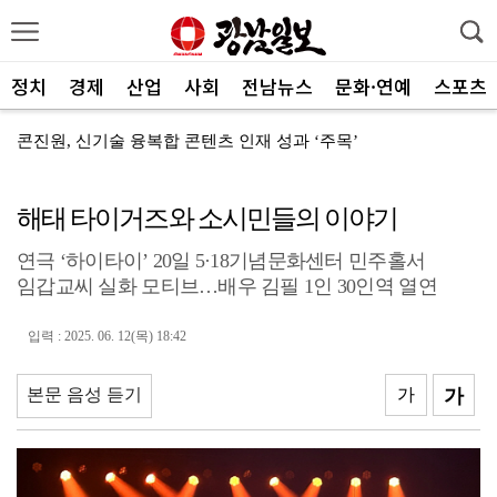
정치
경제
산업
사회
전남뉴스
문화·연예
스포츠
콘진원, 신기술 융복합 콘텐츠 인재 성과 ‘주목’
전남 양궁, 회장기 전국대회서 ‘금빛 과녁’
해태 타이거즈와 소시민들의 이야기
[속보]"2028년 중순까지 광주군공항 기능 타기지로 ...
연극 ‘하이타이’ 20일 5·18기념문화센터 민주홀서
광양제철소, 독거노인 지원금 4000만원 전달
임갑교씨 실화 모티브…배우 김필 1인 30인역 열연
나주교육지원청, 제1회 청소년창업박람회 성료
입력 : 2025. 06. 12(목) 18:42
여수세계섬박람회 성공 향해 자원봉사자 나선다
전남광주 관광 매력 사진에 담는다
본문 음성 듣기
가
가
전남광주특별시, 체류형 산림관광 키운다
중기부, 지방소멸 대응 유공자 찾는다