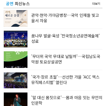
공연
최신뉴스
더보기
관악·현악·가야금병창…국악 인재들 빛고
을서 자웅
꿈나무 발굴·육성 '전국청소년공연예술제'
성료
'무더위 국악 무대로 날릴까'…국립남도국
악원 토요상설공연
'국가·장르 초월'…선선한 가을 'ACC 엑스
뮤직페스티벌' 열린다
'말 대신 몸짓으로'…몸과 마음 잇는 무언의
인문학