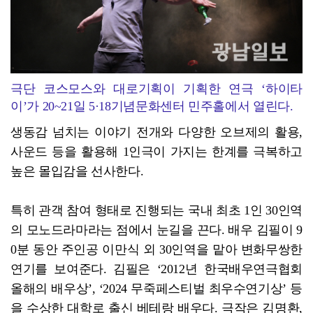
극단 코스모스와 대로기획이 기획한 연극 ‘하이타
이’가 20~21일 5·18기념문화센터 민주홀에서 열린다.
생동감 넘치는 이야기 전개와 다양한 오브제의 활용,
사운드 등을 활용해 1인극이 가지는 한계를 극복하고
높은 몰입감을 선사한다.
특히 관객 참여 형태로 진행되는 국내 최초 1인 30인역
의 모노드라마라는 점에서 눈길을 끈다. 배우 김필이 9
0분 동안 주인공 이만식 외 30인역을 맡아 변화무쌍한
연기를 보여준다. 김필은 ‘2012년 한국배우연극협회
올해의 배우상’, ‘2024 무죽페스티벌 최우수연기상’ 등
을 수상한 대학로 출신 베테랑 배우다. 극작은 김명환,