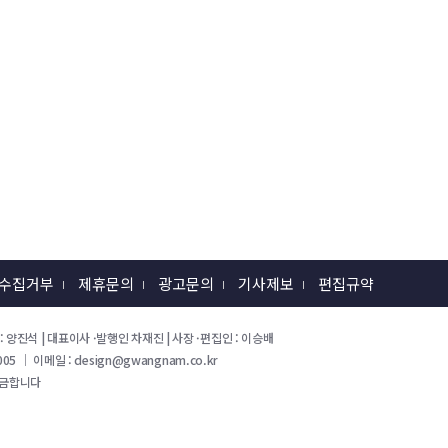
 수집거부
제휴문의
광고문의
기사제보
편집규약
 회장 : 양진석 | 대표이사 ·발행인 차재진 | 사장 ·편집인 : 이승배
05 ｜ 이메일 : design@gwangnam.co.kr
 금합니다