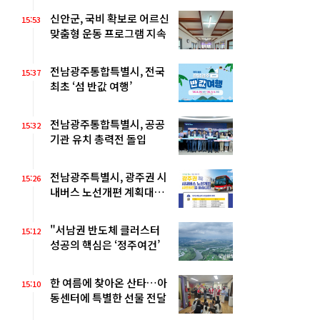
신안군, 국비 확보로 어르신
15:53
맞춤형 운동 프로그램 지속
전남광주통합특별시, 전국
15:37
최초 ‘섬 반값 여행’
전남광주통합특별시, 공공
15:32
기관 유치 총력전 돌입
전남광주특별시, 광주권 시
15:26
내버스 노선개편 계획대로
추진
"서남권 반도체 클러스터
15:12
성공의 핵심은 ‘정주여건’
한 여름에 찾아온 산타…아
15:10
동센터에 특별한 선물 전달