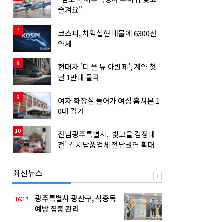
즐겨요"
7
코스피, 차익실현 매물에 6300선
약세
8
현대차 ‘디 올 뉴 아반떼’, 계약 첫
날 1만대 돌파
9
여자 화장실 들어가 여성 훔쳐본 1
0대 검거
10
전남광주특별시, ‘빛고을 김장대
전’ 김치납품업체 전남권역 확대
최신뉴스
광주특별시 광산구, 식중독
16:17
예방 집중 관리