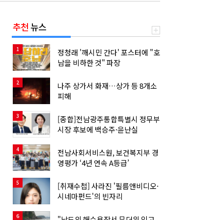
추천
뉴스
1
정청래 '깨시민 간다' 포스터에 "호
남을 비하한 것" 파장
2
나주 상가서 화재…상가 등 8개소
피해
3
[종합]전남광주통합특별시 정무부
시장 후보에 백승주·윤난실
4
전남사회서비스원, 보건복지부 경
영평가 ‘4년 연속 A등급’
5
[취재수첩] 사라진 '필름앤비디오·
시네마펀드'의 빈자리
6
"남도의 해수욕장서 무더위 잊고