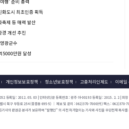
값여행’ 준비 총력
친화도시 최초인증 획득
화축제 등 매력 발산
환경 개선 추진
일 영광군수
억5000만원 달성
개인정보보호정책
청소년보호정책
고충처리인제도
이메일
52 등록일 : 2012. 05. 03 | 인터넷신문 등록번호 : 광주 아-00193 등록일 : 2015. 2. 2 |
북구 무등로 254 (중흥동 695-5) ｜ 제보 및 문의 : 062)370-7000(代) 팩스 : 062)370-70
든기사의 판권은 본사가 보유하며 “발행인” 의 사전 허가없이는 기사와 사진을 무단전재 복사를