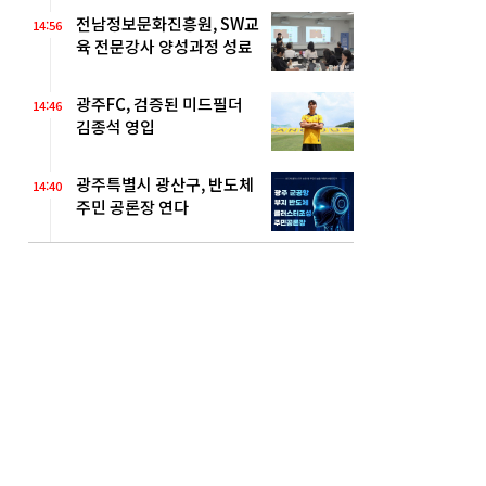
전남정보문화진흥원, SW교
14:56
육 전문강사 양성과정 성료
광주FC, 검증된 미드필더
14:46
김종석 영입
광주특별시 광산구, 반도체
14:40
주민 공론장 연다