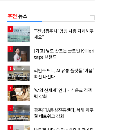
추천
뉴스
1
"‘전남광주시’ 명칭 사용 자제해주
세요"
2
[기고] 남도 산조는 글로벌 K-Heri
tage 브랜드
3
리안소프트, AI 유통 플랫폼 ‘이음’
확산 나선다
4
‘맛의 신세계’ 연다…식음료 경쟁
력 강화
5
광주FTA통상진흥센터, 서해·제주
권 네트워크 강화
6
반도체 산단 속도…광주 민간공항