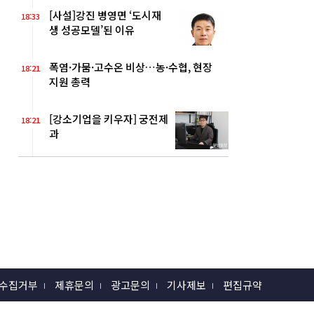
[사설]강진 병영면 ‘도시재
18:33
생 성공모델’된 이유
폭염·가뭄·고수온 비상…농·수협, 현장
18:21
지원 총력
[강소기업을 키우자] 궁전제
18:21
과
 수집거부
제휴문의
광고문의
기사제보
편집규약