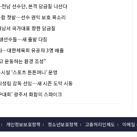
주·전남 선수단, 본격 담금질 나선다
합 첫발…선수 권익 보호 목소리
 해남서 국가대표 향한 담금질
학생선수들…새 출발 다짐
다…대한체육회 유공자 3명 배출
고 운동하는 환경 조성"
시설 ‘스포츠 튼튼머니’ 운영
박성립 감독 선임…새 시즌 도약 시동
구대회’ 광주서 화합의 스파이크
개인정보보호정책
청소년보호정책
고충처리인제도
이메일