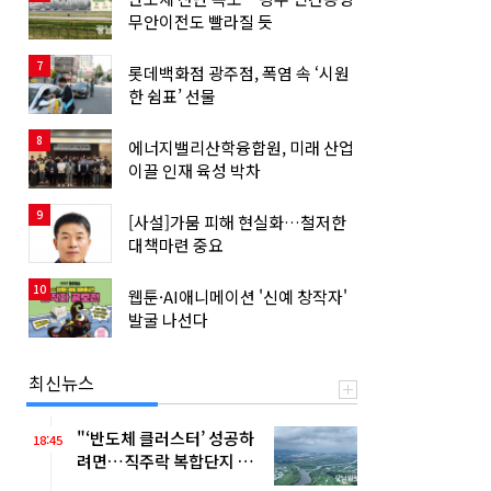
무안이전도 빨라질 듯
7
롯데백화점 광주점, 폭염 속 ‘시원
한 쉼표’ 선물
8
에너지밸리산학융합원, 미래 산업
이끌 인재 육성 박차
9
[사설]가뭄 피해 현실화…철저한
대책마련 중요
10
웹툰·AI애니메이션 '신예 창작자'
발굴 나선다
최신뉴스
"‘반도체 클러스터’ 성공하
18:45
려면…직주락 복합단지 구
축"