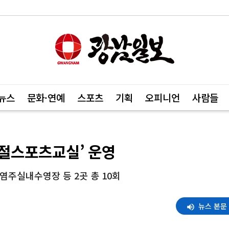
뉴스
문화·연예
스포츠
기획
오피니언
사람들
절스포츠교실’ 운영
염주실내수영장 등 2곳 총 10회
뉴스 본문