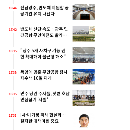
전남광주, 반도체 지원할 공
18:44
공기관 유치 나선다
반도체 산단 속도…광주 민
18:42
간공항 무안이전도 빨라질
듯
"광주 5개 자치구 기능·권
18:35
한 확대해야 불균형 해소"
폭염에 멈춘 무안공항 참사
18:35
재수색 10일 재개
민주 당권 주자들, 텃밭 호남
18:35
민심잡기 '사활'
[사설]가뭄 피해 현실화…
18:33
철저한 대책마련 중요