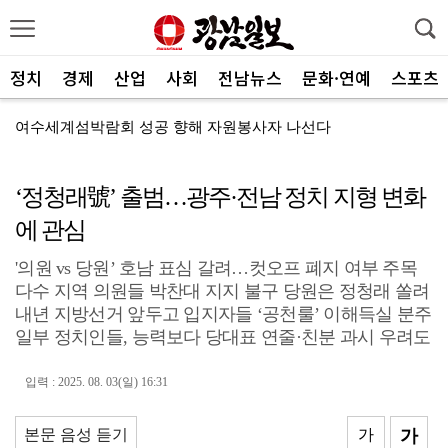
정치
경제
산업
사회
전남뉴스
문화·연예
스포츠
여수세계섬박람회 성공 향해 자원봉사자 나선다
전남광주 관광 매력 사진에 담는다
‘정청래號’ 출범…광주·전남 정치 지형 변화
전남광주특별시, 체류형 산림관광 키운다
에 관심
중기부, 지방소멸 대응 유공자 찾는다
'의원 vs 당원’ 호남 표심 갈려…컷오프 폐지 여부 주목
광산구자원봉사센터, 폭염 대응 통합자원지원단 활동
다수 지역 의원들 박찬대 지지 불구 당원은 정청래 쏠려
ACC '아시아의 장치들'전···누적 관람객 10만명 ...
내년 지방선거 앞두고 입지자들 ‘공천룰’ 이해득실 분주
일부 정치인들, 능력보다 당대표 연줄·친분 과시 우려도
SOOP 수퍼스, 고의정·서지혜 영입…전력 보강
입력 : 2025. 08. 03(일) 16:31
광주자치경찰, ‘제11기 청년 서포터즈’ 112명 모집
전남광주통합특별시, 부시장 인사청문 앞서 관련 조례 정...
본문 음성 듣기
가
가