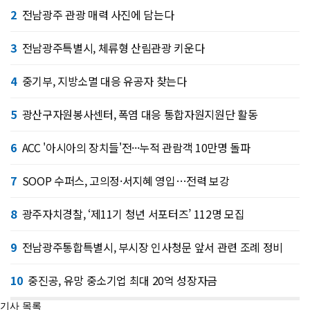
2
전남광주 관광 매력 사진에 담는다
3
전남광주특별시, 체류형 산림관광 키운다
4
중기부, 지방소멸 대응 유공자 찾는다
5
광산구자원봉사센터, 폭염 대응 통합자원지원단 활동
6
ACC '아시아의 장치들'전···누적 관람객 10만명 돌파
7
SOOP 수퍼스, 고의정·서지혜 영입…전력 보강
8
광주자치경찰, ‘제11기 청년 서포터즈’ 112명 모집
9
전남광주통합특별시, 부시장 인사청문 앞서 관련 조례 정비
10
중진공, 유망 중소기업 최대 20억 성장자금
기사 목록