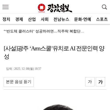
정치
경제
산업
사회
전남뉴스
문화·연예
스포츠
"‘반도체 클러스터’ 성공하려면…직주락 복합단지 구축"
전남광주, 반도체 지원할 공공기관 유치 나선다
[사설]광주 ‘Arm스쿨’유치로 AI 전문인력 양
반도체 산단 속도…광주 민간공항 무안이전도 빨라질 듯
성
"광주 5개 자치구 기능·권한 확대해야 불균형 해소"
폭염에 멈춘 무안공항 참사 재수색 10일 재개
입력 : 2025. 12. 08(월) 18:57
민주 당권 주자들, 텃밭 호남 민심잡기 '사활'
본문 음성 듣기
가
가
[사설]가뭄 피해 현실화…철저한 대책마련 중요
[사설]강진 병영면 ‘도시재생 성공모델’된 이유
폭염·가뭄·고수온 비상…농·수협, 현장 지원 총력