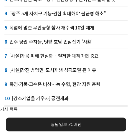
4
"광주 5개 자치구 기능·권한 확대해야 불균형 해소"
5
폭염에 멈춘 무안공항 참사 재수색 10일 재개
6
민주 당권 주자들, 텃밭 호남 민심잡기 '사활'
7
[사설]가뭄 피해 현실화…철저한 대책마련 중요
8
[사설]강진 병영면 ‘도시재생 성공모델’된 이유
9
폭염·가뭄·고수온 비상…농·수협, 현장 지원 총력
10
[강소기업을 키우자] 궁전제과
기사 목록
광남일보 PC버전