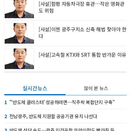
[사설]함평 자동차극장 휴관…작은 영화관
도 위험
[사설]이젠 광주구치소 신축 해법 찾아야 한
다
[사설]고속철 KTX와 SRT 통합 반가운 이유
실시간뉴스
많이 본 뉴스
1
"‘반도체 클러스터’ 성공하려면…직주락 복합단지 구축"
2
전남광주, 반도체 지원할 공공기관 유치 나선다
3
반도체 산단 속도…광주 민간공항 무안이전도 빨라질 듯