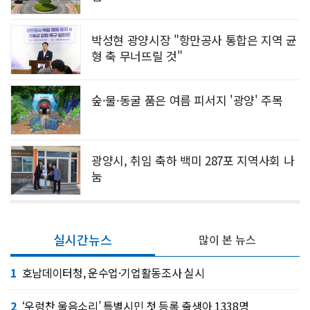
박성현 광양시장 "항만공사 통합은 지역 균
형 축 무너뜨릴 것"
숲·물·동굴 품은 여름 피서지 '광양' 주목
광양시, 취임 축하 백미 287포 지역사회 나
눔
실시간뉴스
많이 본 뉴스
1
호남데이터청, 운수업·기업활동조사 실시
2
‘우렁찬 울음소리’ 특별시민 첫 등록 출생아 1338명