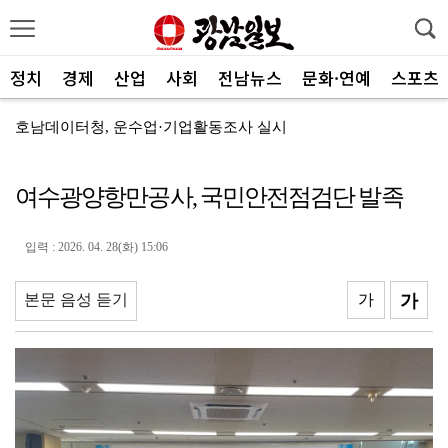
정치
경제
산업
사회
전남뉴스
문화·연예
스포츠
호남데이터청, 운수업·기업활동조사 실시
‘우렁찬 울음소리’ 특별시민 첫 등록 출생아 1338명
여수광양항만공사, 국민안전점검단 발족
제주항공, 하반기 객실승무원 채용
김영호 "전남광주를 국내 최대 AI·반도체 교육도시로"
입력 : 2026. 04. 28(화) 15:06
여수세계섬박람회, 클라이온·하이퍼바벨과 후원 협약 체결
본문 음성 듣기
가
가
세계태권도한마당 순천서 열린다
광주FC, 레전드 예우 문화 뿌리내린다
전남도체육회, 유소년 스포츠 인재 육성 박차
'말 대신 몸짓으로'…몸과 마음 잇는 무언의 인문학