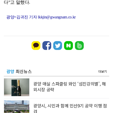
다”고 말했다.
광양=김귀진 기자 lkkjin@gwangnam.co.kr
광양
최신뉴스
더보기
광양 매실 스파클링 와인 ‘섬진강의별’, 해
외시장 공략
광양시, 시민과 함께 민선9기 공약 이행 점
검