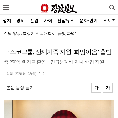
정치
경제
산업
사회
전남뉴스
문화·연예
스포츠
전남 양궁, 회장기 전국대회서 ‘금빛 과녁’
[속보]"2028년 중순까지 광주군공항 기능 타기지로 ...
포스코그룹, 산재가족 지원 ‘희망이음’ 출범
광양제철소, 독거노인 지원금 4000만원 전달
총 250억원 기금 출연…긴급생계비·자녀 학업 지원
나주교육지원청, 제1회 청소년창업박람회 성료
여수세계섬박람회 성공 향해 자원봉사자 나선다
입력 : 2026. 04. 28(화) 15:19
전남광주 관광 매력 사진에 담는다
본문 음성 듣기
가
가
전남광주특별시, 체류형 산림관광 키운다
중기부, 지방소멸 대응 유공자 찾는다
광산구자원봉사센터, 폭염 대응 통합자원지원단 활동