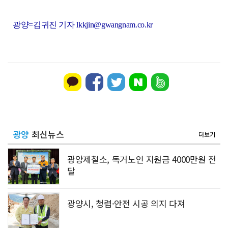
광양=김귀진 기자 lkkjin@gwangnam.co.kr
광양
최신뉴스
더보기
광양제철소, 독거노인 지원금 4000만원 전
달
광양시, 청렴·안전 시공 의지 다져