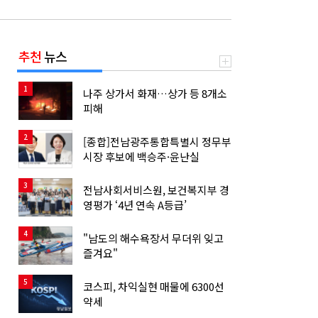
추천
뉴스
1
나주 상가서 화재…상가 등 8개소
피해
2
[종합]전남광주통합특별시 정무부
시장 후보에 백승주·윤난실
3
전남사회서비스원, 보건복지부 경
영평가 ‘4년 연속 A등급’
4
"남도의 해수욕장서 무더위 잊고
즐겨요"
5
코스피, 차익실현 매물에 6300선
약세