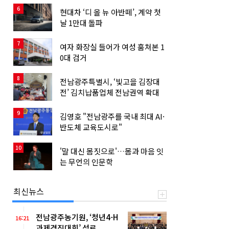
6
현대차 ‘디 올 뉴 아반떼’, 계약 첫
날 1만대 돌파
7
여자 화장실 들어가 여성 훔쳐본 1
0대 검거
8
전남광주특별시, ‘빛고을 김장대
전’ 김치납품업체 전남권역 확대
9
김영호 "전남광주를 국내 최대 AI·
반도체 교육도시로"
10
'말 대신 몸짓으로'…몸과 마음 잇
는 무언의 인문학
최신뉴스
전남광주농기원, ‘청년4-H
16:21
과제경진대회’ 성료