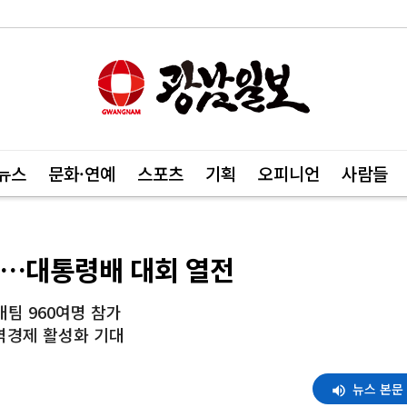
뉴스
문화·연예
스포츠
기획
오피니언
사람들
결…대통령배 대회 열전
팀 960여명 참가
역경제 활성화 기대
뉴스 본문