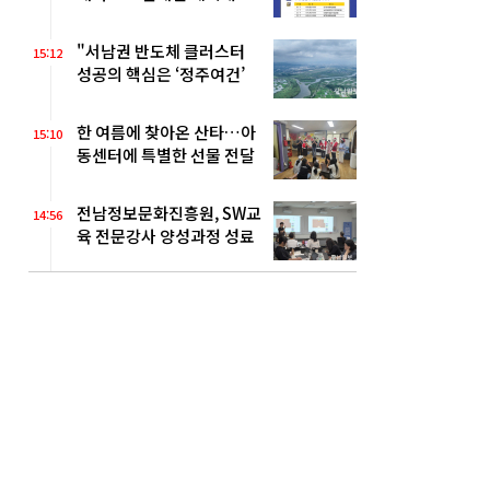
추진
"서남권 반도체 클러스터
15:12
성공의 핵심은 ‘정주여건’
한 여름에 찾아온 산타…아
15:10
동센터에 특별한 선물 전달
전남정보문화진흥원, SW교
14:56
육 전문강사 양성과정 성료