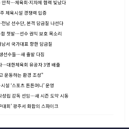
주 안착…체육회·지자체 협력 빛났다
광주 체육시설 경쟁력 입증
주·전남 선수단, 본격 담금질 나선다
합 첫발…선수 권익 보호 목소리
 해남서 국가대표 향한 담금질
학생선수들…새 출발 다짐
다…대한체육회 유공자 3명 배출
고 운동하는 환경 조성"
시설 ‘스포츠 튼튼머니’ 운영
박성립 감독 선임…새 시즌 도약 시동
구대회’ 광주서 화합의 스파이크