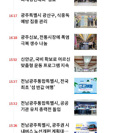
광주특별시 광산구, 식중독
16:17
예방 집중 관리
광주신보, 전통시장에 폭염
16:18
극복 생수 나눔
신안군, 국비 확보로 어르신
15:53
맞춤형 운동 프로그램 지속
전남광주통합특별시, 전국
15:37
최초 ‘섬 반값 여행’
전남광주통합특별시, 공공
15:32
기관 유치 총력전 돌입
전남광주특별시, 광주권 시
15:26
내버스 노선개편 계획대로