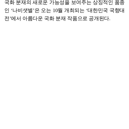
국화 분재의 새로운 가능성을 보여주는 상징적인 품종
인 ‘나비샛별’은 오는 10월 개최되는 ‘대한민국 국향대
전’에서 아름다운 국화 분재 작품으로 공개된다.
함평=최일균 기자 6263739@gwangnam.co.kr
문정모 함평군 농업기술센터 소장은 “‘나비샛별’은 고찬훈
자원기술팀장이 오랜 시간 현장에서 연구와 실험을 거듭하
며 완성해 낸 결실”이라며 “수년간의 끈질긴 관찰과 선발, 그
리고 국화에 대한 깊은 이해가 더해져 비로소 탄생한 품
종”이라고 말했다. 함평=최일균 기자 6263739@gwan