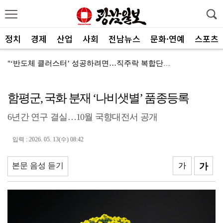
정치
경제
산업
사회
전남뉴스
문화·연예
스포츠
"‘반도체 클러스터’ 성공하려면…직주락 복합단지 구축"
전남광주, 반도체 지원할 공공기관 유치 나선다
함평군, 국화 분재 ‘나비샛별’ 품종등록
반도체 산단 속도…광주 민간공항 무안이전도 빨라질 듯
6년간 연구 결실…10월 국향대전서 공개
"광주 5개 자치구 기능·권한 확대해야 불균형 해소"
폭염에 멈춘 무안공항 참사 재수색 10일 재개
입력 : 2026. 05. 13(수) 08:42
민주 당권 주자들, 텃밭 호남 민심잡기 '사활'
본문 음성 듣기
가
가
[사설]가뭄 피해 현실화…철저한 대책마련 중요
[사설]강진 병영면 ‘도시재생 성공모델’된 이유
폭염·가뭄·고수온 비상…농·수협, 현장 지원 총력