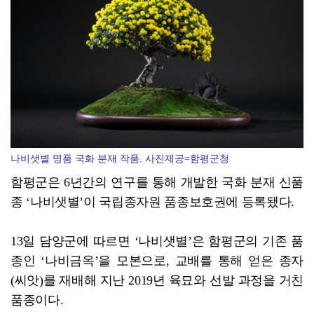
[강소기업을 키우자] 궁전제과
나비샛별 명품 국화 분재 작품. 사진제공=함평군청
함평군은 6년간의 연구를 통해 개발한 국화 분재 신품
종 ‘나비샛별’이 국립종자원 품종보호권에 등록됐다.
13일 담양군에 따르면 ‘나비샛별’은 함평군의 기존 품
종인 ‘나비금옥’을 모본으로, 교배를 통해 얻은 종자
(씨앗)를 재배해 지난 2019년 육묘와 선발 과정을 거친
품종이다.