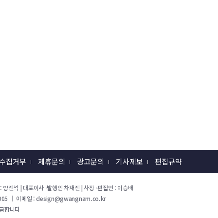
 수집거부
제휴문의
광고문의
기사제보
편집규약
 회장 : 양진석 | 대표이사 ·발행인 차재진 | 사장 ·편집인 : 이승배
05 ｜ 이메일 : design@gwangnam.co.kr
 금합니다