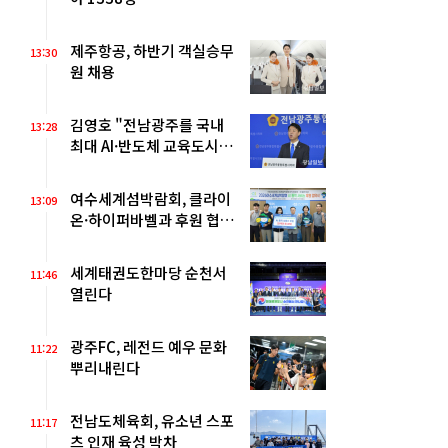
제주항공, 하반기 객실승무
13:30
원 채용
김영호 "전남광주를 국내
13:28
최대 AI·반도체 교육도시
로"
여수세계섬박람회, 클라이
13:09
온·하이퍼바벨과 후원 협약
체결
세계태권도한마당 순천서
11:46
열린다
광주FC, 레전드 예우 문화
11:22
뿌리내린다
전남도체육회, 유소년 스포
11:17
츠 인재 육성 박차