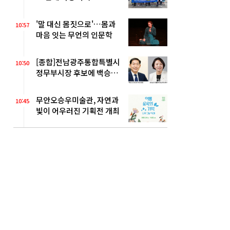
'말 대신 몸짓으로'…몸과
10:57
마음 잇는 무언의 인문학
[종합]전남광주통합특별시
10:50
정무부시장 후보에 백승주·
윤난실
무안오승우미술관, 자연과
10:45
빛이 어우러진 기획전 개최