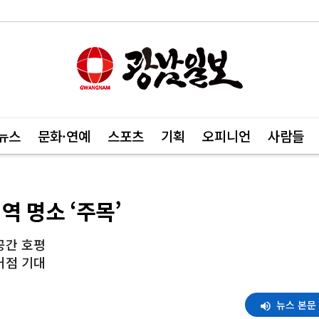
뉴스
문화·연예
스포츠
기획
오피니언
사람들
역 명소 ‘주목’
공간 호평
거점 기대
뉴스 본문