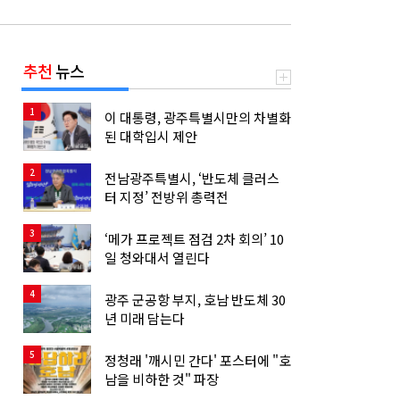
추천
뉴스
1
이 대통령, 광주특별시만의 차별화
된 대학입시 제안
2
전남광주특별시, ‘반도체 클러스
터 지정’ 전방위 총력전
3
‘메가 프로젝트 점검 2차 회의’ 10
일 청와대서 열린다
4
광주 군공항 부지, 호남 반도체 30
년 미래 담는다
5
정청래 '깨시민 간다' 포스터에 "호
남을 비하한 것" 파장