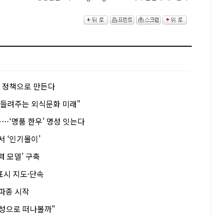
’ 정책으로 만든다
 들려주는 외식문화 미래"
…‘명품 한우’ 명성 잇는다
서 ‘인기몰이’
 모델’ 구축
표시 지도·단속
 파종 시작
 장성으로 떠나볼까"