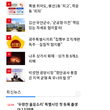
6
폭염 취약도, 봉선1동 ‘최고’, 학운
동 ‘최저’
7
김산 무안군수, ‘군공항 이전’ 책임
있는 자세로 협의할 터
8
광주특별시의회 "집행부 조직개편
독주…실질적 협치를"
9
나주 상가서 화재…상가 등 8개소
피해
10
박성현 광양시장 "항만공사 통합
은 지역 균형 축 무너뜨릴 것"
최신뉴스
‘우렁찬 울음소리’ 특별시민 첫 등록 출생
13:34
아 1338명