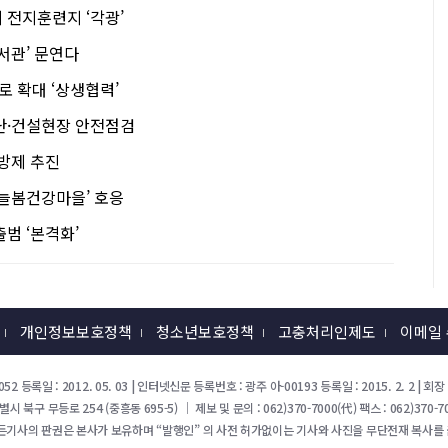
 전지훈련지 ‘각광’
서관’ 문연다
로 확대 ‘상생협력’
난·건설현장 안전점검
동방제 추진
‘늘봄건강마을’ 호응
범 ‘본격화’
개인정보보호정책
청소년보호정책
고충처리인제도
이메일
52 등록일 : 2012. 05. 03 | 인터넷신문 등록번호 : 광주 아-00193 등록일 : 2015. 2. 2 |
북구 무등로 254 (중흥동 695-5) ｜ 제보 및 문의 : 062)370-7000(代) 팩스 : 062)370-70
든기사의 판권은 본사가 보유하며 “발행인” 의 사전 허가없이는 기사와 사진을 무단전재 복사를