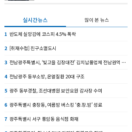
실시간뉴스
많이 본 뉴스
1
반도체 실망감에 코스피 4.5% 폭락
2
[취재수첩] 친구소멸도시
3
전남광주특별시, ‘빛고을 김장대전’ 김치납품업체 전남권역 확대
4
전남광주 동부소방, 온열질환 20대 구조
5
광주 동부경찰, 조선대병원 보안요원 감사장 수여
6
광주특별시 충장동, 여름밤 버스킹 ‘충.장.밤’ 성료
7
광주특별시 서구 풍암동 음식점 화재