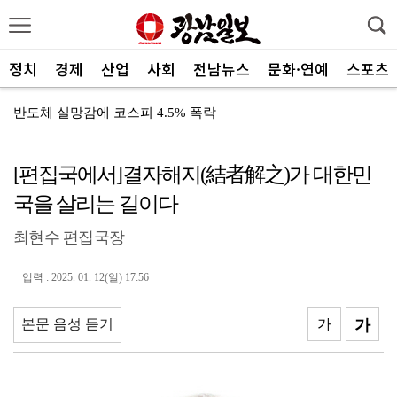
정치
경제
산업
사회
전남뉴스
문화·연예
스포츠
반도체 실망감에 코스피 4.5% 폭락
[취재수첩] 친구소멸도시
[편집국에서]결자해지(結者解之)가 대한민
전남광주특별시, ‘빛고을 김장대전’ 김치납품업체 전남권...
국을 살리는 길이다
전남광주 동부소방, 온열질환 20대 구조
최현수 편집국장
광주 동부경찰, 조선대병원 보안요원 감사장 수여
광주특별시 충장동, 여름밤 버스킹 ‘충.장.밤’ 성료
입력 : 2025. 01. 12(일) 17:56
광주특별시 서구 풍암동 음식점 화재
본문 음성 듣기
가
가
광주환경공단, 청소년 SNS 기자단 환경교육 전개
농협광주본부, 하반기 상호금융 사업방향 공유