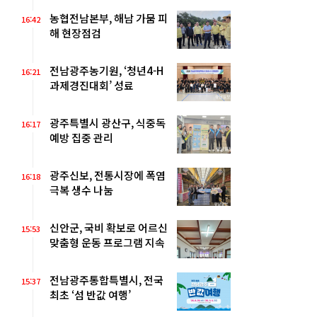
농협전남본부, 해남 가뭄 피
16:42
해 현장점검
전남광주농기원, ‘청년4-H
16:21
과제경진대회’ 성료
광주특별시 광산구, 식중독
16:17
예방 집중 관리
광주신보, 전통시장에 폭염
16:18
극복 생수 나눔
신안군, 국비 확보로 어르신
15:53
맞춤형 운동 프로그램 지속
전남광주통합특별시, 전국
15:37
최초 ‘섬 반값 여행’