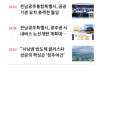
전남광주통합특별시, 공공
15:32
기관 유치 총력전 돌입
전남광주특별시, 광주권 시
15:26
내버스 노선개편 계획대로
추진
"서남권 반도체 클러스터
15:12
성공의 핵심은 ‘정주여건’