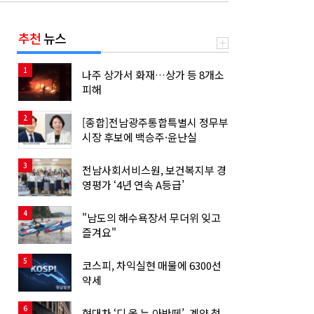
추천
뉴스
1
나주 상가서 화재…상가 등 8개소
피해
2
[종합]전남광주통합특별시 정무부
시장 후보에 백승주·윤난실
3
전남사회서비스원, 보건복지부 경
영평가 ‘4년 연속 A등급’
4
"남도의 해수욕장서 무더위 잊고
즐겨요"
5
코스피, 차익실현 매물에 6300선
약세
6
현대차 ‘디 올 뉴 아반떼’, 계약 첫