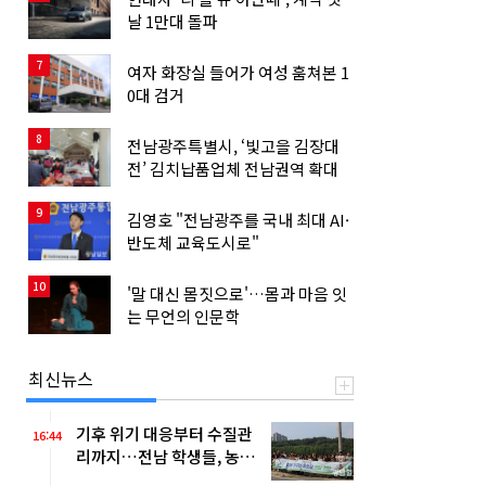
날 1만대 돌파
7
여자 화장실 들어가 여성 훔쳐본 1
0대 검거
8
전남광주특별시, ‘빛고을 김장대
전’ 김치납품업체 전남권역 확대
9
김영호 "전남광주를 국내 최대 AI·
반도체 교육도시로"
10
'말 대신 몸짓으로'…몸과 마음 잇
는 무언의 인문학
최신뉴스
기후 위기 대응부터 수질관
16:44
리까지…전남 학생들, 농어
촌 현장서 배운다