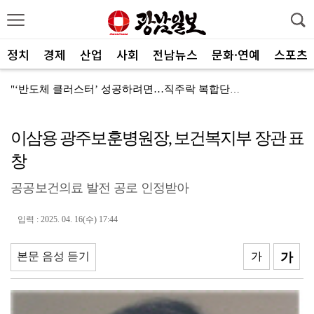
정치
경제
산업
사회
전남뉴스
문화·연예
스포츠
"‘반도체 클러스터’ 성공하려면…직주락 복합단지 구축"
전남광주, 반도체 지원할 공공기관 유치 나선다
이삼용 광주보훈병원장, 보건복지부 장관 표
반도체 산단 속도…광주 민간공항 무안이전도 빨라질 듯
창
"광주 5개 자치구 기능·권한 확대해야 불균형 해소"
공공보건의료 발전 공로 인정받아
폭염에 멈춘 무안공항 참사 재수색 10일 재개
민주 당권 주자들, 텃밭 호남 민심잡기 '사활'
입력 : 2025. 04. 16(수) 17:44
[사설]가뭄 피해 현실화…철저한 대책마련 중요
본문 음성 듣기
가
가
[사설]강진 병영면 ‘도시재생 성공모델’된 이유
폭염·가뭄·고수온 비상…농·수협, 현장 지원 총력