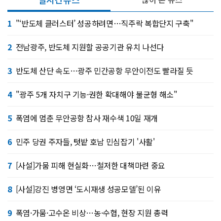
1
"‘반도체 클러스터’ 성공하려면…직주락 복합단지 구축"
2
전남광주, 반도체 지원할 공공기관 유치 나선다
3
반도체 산단 속도…광주 민간공항 무안이전도 빨라질 듯
4
"광주 5개 자치구 기능·권한 확대해야 불균형 해소"
5
폭염에 멈춘 무안공항 참사 재수색 10일 재개
6
민주 당권 주자들, 텃밭 호남 민심잡기 '사활'
7
[사설]가뭄 피해 현실화…철저한 대책마련 중요
8
[사설]강진 병영면 ‘도시재생 성공모델’된 이유
9
폭염·가뭄·고수온 비상…농·수협, 현장 지원 총력