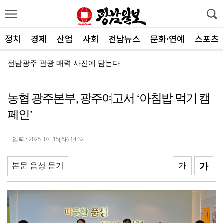
정치
경제
산업
사회
전남뉴스
문화·연예
스포츠
전남광주 관광 매력 사진에 담는다
전남광주특별시, 체류형 산림관광 키운다
농협 광주본부, 광주여고서 ‘아침밥 먹기 캠
중기부, 지방소멸 대응 유공자 찾는다
페인’
광산구자원봉사센터, 폭염 대응 통합자원지원단 활동
ACC '아시아의 장치들'전···누적 관람객 10만명 ...
입력 : 2025. 07. 15(화) 14:32
SOOP 수퍼스, 고의정·서지혜 영입…전력 보강
본문 음성 듣기
가
가
광주자치경찰, ‘제11기 청년 서포터즈’ 112명 모집
전남광주통합특별시, 부시장 인사청문 앞서 관련 조례 정...
중진공, 유망 중소기업 최대 20억 성장자금