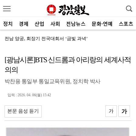
정치
경제
산업
사회
전남뉴스
문화·연예
스포츠
전남 양궁, 회장기 전국대회서 ‘금빛 과녁’
[속보]"2028년 중순까지 광주군공항 기능 타기지로 ...
[광남시론]BTS 신드롬과 아리랑의 세계사적
광양제철소, 독거노인 지원금 4000만원 전달
의의
나주교육지원청, 제1회 청소년창업박람회 성료
박찬용 통일부 통일교육위원, 정치학 박사
여수세계섬박람회 성공 향해 자원봉사자 나선다
전남광주 관광 매력 사진에 담는다
입력 : 2026. 04. 06(월) 15:42
전남광주특별시, 체류형 산림관광 키운다
본문 음성 듣기
가
가
중기부, 지방소멸 대응 유공자 찾는다
광산구자원봉사센터, 폭염 대응 통합자원지원단 활동