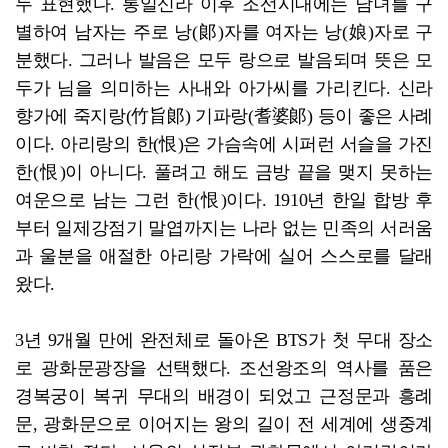
두 표현했다. 통일신라 이후 조선시대에는 남녀를 구
별하여 남자는 주로 낭(郞)자를 여자는 낭(娘)자로 구
분했다. 그러나 발음은 모두 랑으로 발음되며 뜻은 모
두가 님을 의미하는 사내와 아가씨를 가리킨다. 신라
향가에 죽지랑(竹旨郞) 기파랑(耆婆郞) 등이 좋은 사례
이다. 아리랑의 한(恨)은 가슴속에 시퍼런 서슬을 가진
한(恨)이 아니다. 풀려고 해도 금방 끝을 맺지 못하는
여운으로 남는 그런 한(恨)이다. 1910년 한일 합방 후
부터 일제강점기 말엽까지는 나라 없는 민족의 서러움
과 울분을 애절한 아리랑 가락에 실어 스스로를 달래
왔다.
3년 9개월 만에 완전체로 돌아온 BTS가 첫 무대 장소
로 광화문광장을 선택했다. 조선왕조의 역사를 품은
경복궁이 복귀 무대의 배경이 되었고 근정문과 흥례
문, 광화문으로 이어지는 왕의 길이 전 세계에 생중계