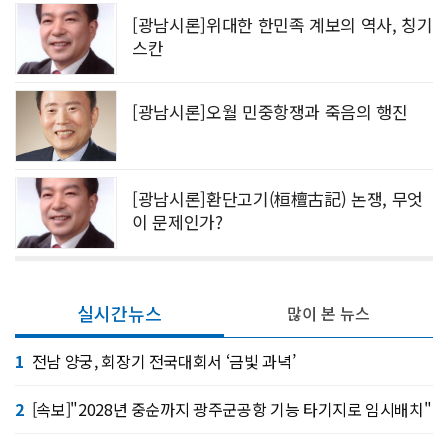
[광남시론]위대한 한민족 계보의 역사, 칭기
스칸
[광남시론]오월 민중항쟁과 죽음의 행진
[광남시론]환단고기(桓檀古記) 논쟁, 무엇
이 문제인가?
실시간뉴스
많이 본 뉴스
1
전남 양궁, 회장기 전국대회서 ‘금빛 과녁’
2
[속보]"2028년 중순까지 광주군공항 기능 타기지로 임시배치"