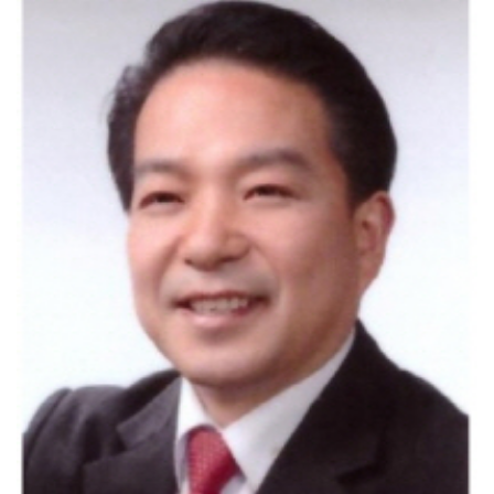
ACC '아시아의 장치들'전···누적 관람객 10만명 ...