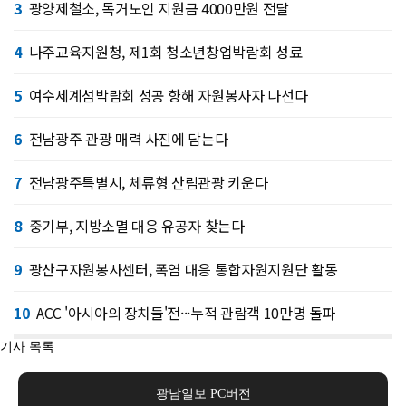
3
광양제철소, 독거노인 지원금 4000만원 전달
4
나주교육지원청, 제1회 청소년창업박람회 성료
5
여수세계섬박람회 성공 향해 자원봉사자 나선다
6
전남광주 관광 매력 사진에 담는다
7
전남광주특별시, 체류형 산림관광 키운다
8
중기부, 지방소멸 대응 유공자 찾는다
9
광산구자원봉사센터, 폭염 대응 통합자원지원단 활동
10
ACC '아시아의 장치들'전···누적 관람객 10만명 돌파
기사 목록
광남일보 PC버전