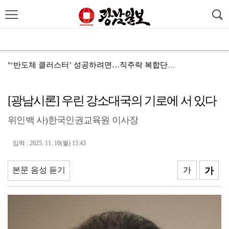
정치
경제
산업
사회
전남뉴스
문화·연예
스포츠
"‘반도체 클러스터’ 성공하려면…직주락 복합단지 구축"
전남광주, 반도체 지원할 공공기관 유치 나선다
[광남시론] 우린 강소대국의 기로에 서 있다
반도체 산단 속도…광주 민간공항 무안이전도 빨라질 듯
위인백 사)한국인권교육원 이사장
"광주 5개 자치구 기능·권한 확대해야 불균형 해소"
폭염에 멈춘 무안공항 참사 재수색 10일 재개
입력 : 2025. 11. 10(월) 15:43
민주 당권 주자들, 텃밭 호남 민심잡기 '사활'
본문 음성 듣기
가
가
[사설]가뭄 피해 현실화…철저한 대책마련 중요
[사설]강진 병영면 ‘도시재생 성공모델’된 이유
폭염·가뭄·고수온 비상…농·수협, 현장 지원 총력