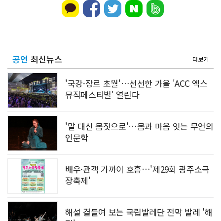
공연
최신뉴스
더보기
'국강·장르 초월'…선선한 가을 'ACC 엑스
뮤직페스티벌' 열린다
'말 대신 몸짓으로'…몸과 마음 잇는 무언의
인문학
배우·관객 가까이 호흡…'제29회 광주소극
장축제'
해설 곁들여 보는 국립발레단 전막 발레 '해