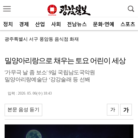
정치
경제
산업
사회
전남뉴스
문화·연예
스포츠
광주특별시 서구 풍암동 음식점 화재
광주환경공단, 청소년 SNS 기자단 환경교육 전개
밀양아리랑으로 채우는 토요 어린이 세상
농협광주본부, 하반기 상호금융 사업방향 공유
'가무극 날 좀 보소' 9일 국립남도국악원
기후 위기 대응부터 수질관리까지…전남 학생들, 농어촌 ...
밀양아리랑예술단 ‘강강술래 등 선봬
농협전남본부, 해남 가뭄 피해 현장점검
입력 : 2026. 05. 06(수) 18:43
전남광주농기원, ‘청년4-H 과제경진대회’ 성료
광주특별시 광산구, 식중독 예방 집중 관리
본문 음성 듣기
가
가
광주신보, 전통시장에 폭염 극복 생수 나눔
신안군, 국비 확보로 어르신 맞춤형 운동 프로그램 지속