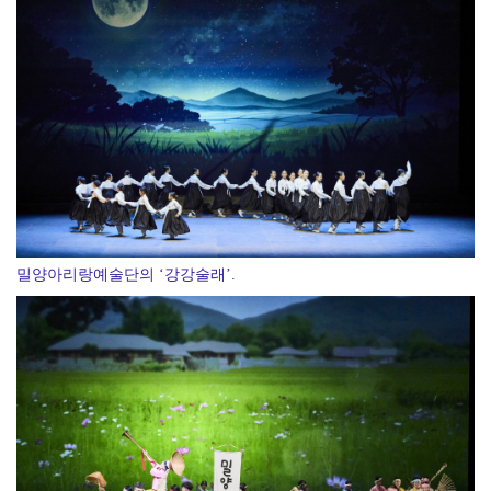
전남광주통합특별시, 전국 최초 ‘섬 반값 여행’
밀양아리랑예술단의 ‘강강술래’.