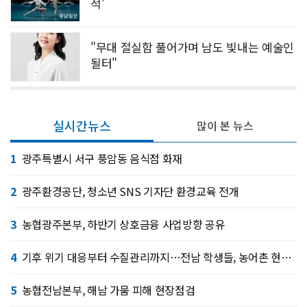
적'
"무대 절실함 풀어가며 남도 빛내는 예술인
될터"
실시간뉴스
많이 본 뉴스
1
광주특별시 서구 풍암동 음식점 화재
2
광주환경공단, 청소년 SNS 기자단 환경교육 전개
3
농협광주본부, 하반기 상호금융 사업방향 공유
4
기후 위기 대응부터 수질관리까지…전남 학생들, 농어촌 현장서 배운다
5
농협전남본부, 해남 가뭄 피해 현장점검