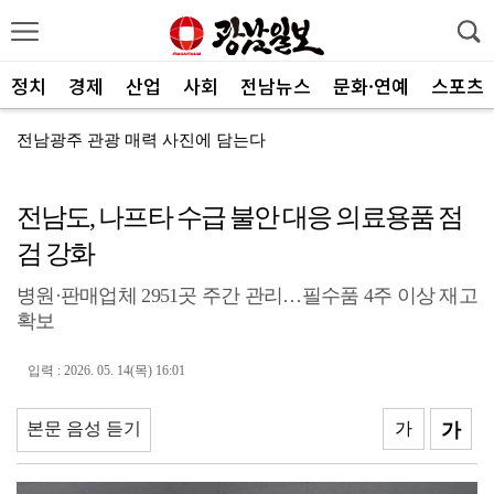
정치
경제
산업
사회
전남뉴스
문화·연예
스포츠
전남광주 관광 매력 사진에 담는다
전남광주특별시, 체류형 산림관광 키운다
전남도, 나프타 수급 불안 대응 의료용품 점
중기부, 지방소멸 대응 유공자 찾는다
검 강화
광산구자원봉사센터, 폭염 대응 통합자원지원단 활동
병원·판매업체 2951곳 주간 관리…필수품 4주 이상 재고
ACC '아시아의 장치들'전···누적 관람객 10만명 ...
확보
SOOP 수퍼스, 고의정·서지혜 영입…전력 보강
입력 : 2026. 05. 14(목) 16:01
광주자치경찰, ‘제11기 청년 서포터즈’ 112명 모집
전남광주통합특별시, 부시장 인사청문 앞서 관련 조례 정...
본문 음성 듣기
가
가
중진공, 유망 중소기업 최대 20억 성장자금