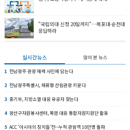
"국립의대 신청 20일까지"…목포대·순천대
응답하라
실시간뉴스
많이 본 뉴스
1
전남광주 관광 매력 사진에 담는다
2
전남광주특별시, 체류형 산림관광 키운다
3
중기부, 지방소멸 대응 유공자 찾는다
4
광산구자원봉사센터, 폭염 대응 통합자원지원단 활동
5
ACC '아시아의 장치들'전···누적 관람객 10만명 돌파