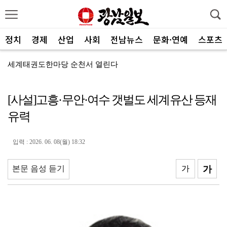
정치
경제
산업
사회
전남뉴스
문화·연예
스포츠
세계태권도한마당 순천서 열린다
광주FC, 레전드 예우 문화 뿌리내린다
[사설]고흥·무안·여수 갯벌도 세계유산 등재
전남도체육회, 유소년 스포츠 인재 육성 박차
유력
'말 대신 몸짓으로'…몸과 마음 잇는 무언의 인문학
[종합]전남광주통합특별시 정무부시장 후보에 백승주·윤난...
입력 : 2026. 06. 08(월) 18:32
무안오승우미술관, 자연과 빛이 어우러진 기획전 개최
본문 음성 듣기
가
가
현대차 ‘디 올 뉴 아반떼’, 계약 첫날 1만대 돌파
[속보]전남광주특별시 초대 시민추천 부시장에 백승주·윤...
코스피, 차익실현 매물에 6300선 약세