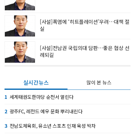
[사설]폭염에 ‘히트플레이션’우려…대책 절
실
[사설]전남권 국립의대 담판…좋은 협상 선
례되길
실시간뉴스
많이 본 뉴스
1
세계태권도한마당 순천서 열린다
2
광주FC, 레전드 예우 문화 뿌리내린다
3
전남도체육회, 유소년 스포츠 인재 육성 박차