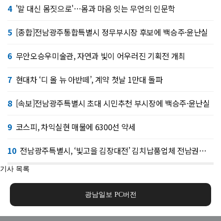
4
'말 대신 몸짓으로'…몸과 마음 잇는 무언의 인문학
5
[종합]전남광주통합특별시 정무부시장 후보에 백승주·윤난실
6
무안오승우미술관, 자연과 빛이 어우러진 기획전 개최
7
현대차 ‘디 올 뉴 아반떼’, 계약 첫날 1만대 돌파
8
[속보]전남광주특별시 초대 시민추천 부시장에 백승주·윤난실
9
코스피, 차익실현 매물에 6300선 약세
10
전남광주특별시, ‘빛고을 김장대전’ 김치납품업체 전남권역 확대
기사 목록
광남일보 PC버전