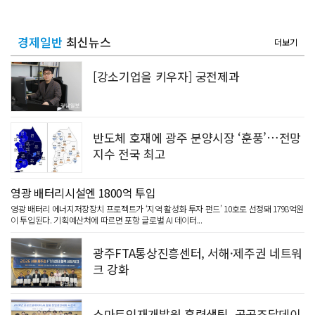
경제일반
최신뉴스
더보기
[강소기업을 키우자] 궁전제과
반도체 호재에 광주 분양시장 ‘훈풍’…전망
지수 전국 최고
영광 배터리시설엔 1800억 투입
영광 배터리 에너지저장장치 프로젝트가 ‘지역 활성화 투자 펀드’ 10호로 선정돼 1798억원
이 투입된다. 기획예산처에 따르면 포항 글로벌 AI 데이터...
광주FTA통상진흥센터, 서해·제주권 네트워
크 강화
스마트인재개발원 훈련생팀, 공공조달데이