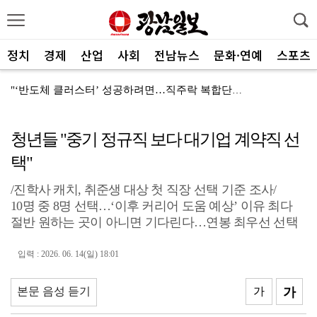
정치
경제
산업
사회
전남뉴스
문화·연예
스포츠
"‘반도체 클러스터’ 성공하려면…직주락 복합단지 구축"
전남광주, 반도체 지원할 공공기관 유치 나선다
청년들 "중기 정규직 보다 대기업 계약직 선
반도체 산단 속도…광주 민간공항 무안이전도 빨라질 듯
택"
"광주 5개 자치구 기능·권한 확대해야 불균형 해소"
/진학사 캐치, 취준생 대상 첫 직장 선택 기준 조사/
폭염에 멈춘 무안공항 참사 재수색 10일 재개
10명 중 8명 선택…‘이후 커리어 도움 예상’ 이유 최다
민주 당권 주자들, 텃밭 호남 민심잡기 '사활'
절반 원하는 곳이 아니면 기다린다…연봉 최우선 선택
[사설]가뭄 피해 현실화…철저한 대책마련 중요
입력 : 2026. 06. 14(일) 18:01
[사설]강진 병영면 ‘도시재생 성공모델’된 이유
본문 음성 듣기
가
가
폭염·가뭄·고수온 비상…농·수협, 현장 지원 총력