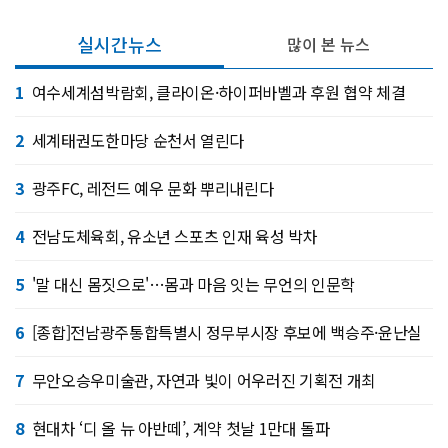
실시간뉴스
많이 본 뉴스
1
여수세계섬박람회, 클라이온·하이퍼바벨과 후원 협약 체결
2
세계태권도한마당 순천서 열린다
3
광주FC, 레전드 예우 문화 뿌리내린다
4
전남도체육회, 유소년 스포츠 인재 육성 박차
5
'말 대신 몸짓으로'…몸과 마음 잇는 무언의 인문학
6
[종합]전남광주통합특별시 정무부시장 후보에 백승주·윤난실
7
무안오승우미술관, 자연과 빛이 어우러진 기획전 개최
8
현대차 ‘디 올 뉴 아반떼’, 계약 첫날 1만대 돌파