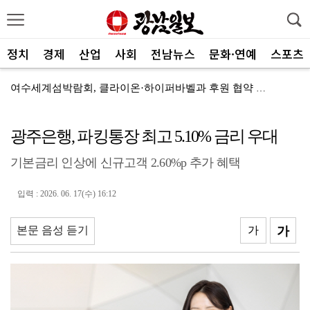
정치
경제
산업
사회
전남뉴스
문화·연예
스포츠
여수세계섬박람회, 클라이온·하이퍼바벨과 후원 협약 체결
세계태권도한마당 순천서 열린다
광주은행, 파킹통장 최고 5.10% 금리 우대
광주FC, 레전드 예우 문화 뿌리내린다
기본금리 인상에 신규고객 2.60%p 추가 혜택
전남도체육회, 유소년 스포츠 인재 육성 박차
'말 대신 몸짓으로'…몸과 마음 잇는 무언의 인문학
입력 : 2026. 06. 17(수) 16:12
[종합]전남광주통합특별시 정무부시장 후보에 백승주·윤난...
본문 음성 듣기
가
가
무안오승우미술관, 자연과 빛이 어우러진 기획전 개최
현대차 ‘디 올 뉴 아반떼’, 계약 첫날 1만대 돌파
[속보]전남광주특별시 초대 시민추천 부시장에 백승주·윤...