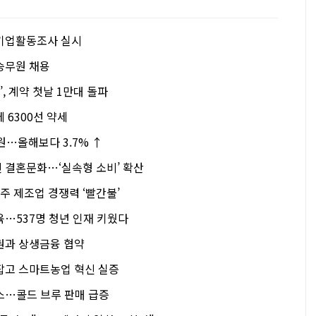
기업활동조사 실시
승무원 채용
’, 계약 첫날 1만대 돌파
 6300선 약세
원…올해보다 3.7% ↑
 결혼문화…‘실속형 소비’ 확산
 제조업 경쟁력 ‘빨간불’
육…537명 청년 인재 키웠다
권과 상생금융 협약
잡고 스마트농업 혁신 실증
스…콜드 브루 판매 급증