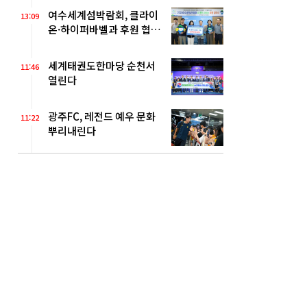
여수세계섬박람회, 클라이
13:09
온·하이퍼바벨과 후원 협약
체결
세계태권도한마당 순천서
11:46
열린다
광주FC, 레전드 예우 문화
11:22
뿌리내린다