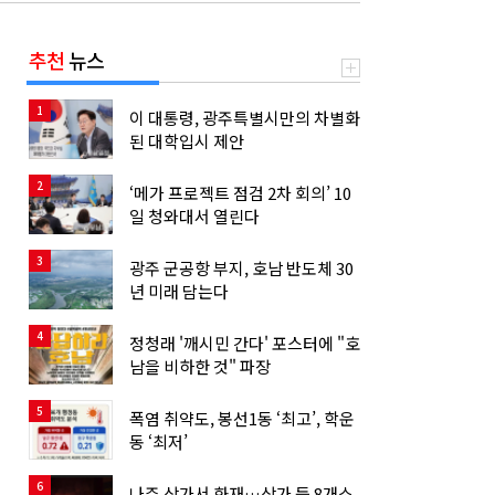
추천
뉴스
1
이 대통령, 광주특별시만의 차별화
된 대학입시 제안
2
‘메가 프로젝트 점검 2차 회의’ 10
일 청와대서 열린다
3
광주 군공항 부지, 호남 반도체 30
년 미래 담는다
4
정청래 '깨시민 간다' 포스터에 "호
남을 비하한 것" 파장
5
폭염 취약도, 봉선1동 ‘최고’, 학운
동 ‘최저’
6
나주 상가서 화재…상가 등 8개소