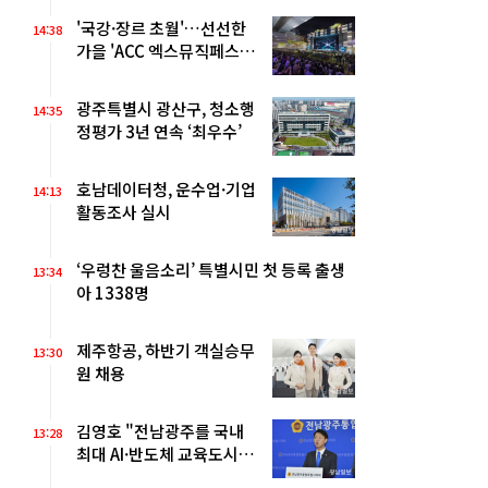
'국강·장르 초월'…선선한
14:38
가을 'ACC 엑스뮤직페스티
벌' 열린다
광주특별시 광산구, 청소행
14:35
정평가 3년 연속 ‘최우수’
호남데이터청, 운수업·기업
14:13
활동조사 실시
‘우렁찬 울음소리’ 특별시민 첫 등록 출생
13:34
아 1338명
제주항공, 하반기 객실승무
13:30
원 채용
김영호 "전남광주를 국내
13:28
최대 AI·반도체 교육도시
로"