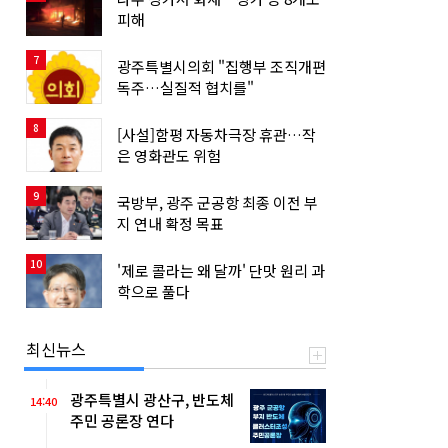
피해
7
광주특별시의회 "집행부 조직개편
독주…실질적 협치를"
8
[사설]함평 자동차극장 휴관…작
은 영화관도 위험
9
국방부, 광주 군공항 최종 이전 부
지 연내 확정 목표
10
'제로 콜라는 왜 달까' 단맛 원리 과
학으로 풀다
최신뉴스
광주특별시 광산구, 반도체
14:40
주민 공론장 연다