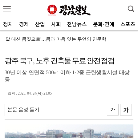
정치
경제
산업
사회
전남뉴스
문화·연예
스포츠
'말 대신 몸짓으로'…몸과 마음 잇는 무언의 인문학
전남광주특별시 정무부시장에 백승주·윤난실 지명
광주 북구, 노후 건축물 무료 안전점검
무안오승우미술관, 자연과 빛이 어우러진 기획전 개최
30년 이상·연면적 500㎡ 이하 1·2종 근린생활시설 대상
현대차 ‘디 올 뉴 아반떼’, 계약 첫날 1만대 돌파
등
[속보]전남광주특별시 초대 시민추천 부시장에 백승주·윤...
입력 : 2025. 04. 24(목) 21:05
코스피, 차익실현 매물에 6300선 약세
전남광주특별시, ‘빛고을 김장대전’ 김치납품업체 전남권...
본문 음성 듣기
가
가
"남도의 해수욕장서 무더위 잊고 즐겨요"
나주 상가서 화재…상가 등 8개소 피해