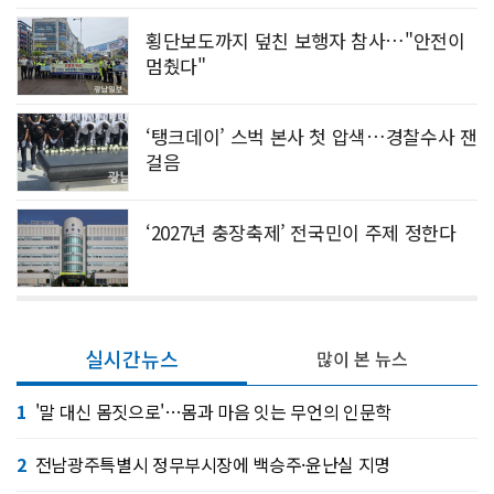
횡단보도까지 덮친 보행자 참사…"안전이
멈췄다"
‘탱크데이’ 스벅 본사 첫 압색…경찰수사 잰
걸음
‘2027년 충장축제’ 전국민이 주제 정한다
실시간뉴스
많이 본 뉴스
1
'말 대신 몸짓으로'…몸과 마음 잇는 무언의 인문학
2
전남광주특별시 정무부시장에 백승주·윤난실 지명