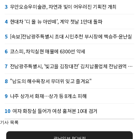
3
무안오승우미술관, 자연과 빛이 어우러진 기획전 개최
4
현대차 ‘디 올 뉴 아반떼’, 계약 첫날 1만대 돌파
5
[속보]전남광주특별시 초대 시민추천 부시장에 백승주·윤난실
6
코스피, 차익실현 매물에 6300선 약세
7
전남광주특별시, ‘빛고을 김장대전’ 김치납품업체 전남권역 확대
8
"남도의 해수욕장서 무더위 잊고 즐겨요"
9
나주 상가서 화재…상가 등 8개소 피해
10
여자 화장실 들어가 여성 훔쳐본 10대 검거
기사 목록
광남일보 PC버전