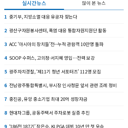
실시간뉴스
많이 본 뉴스
1
중기부, 지방소멸 대응 유공자 찾는다
2
광산구자원봉사센터, 폭염 대응 통합자원지원단 활동
3
ACC '아시아의 장치들'전···누적 관람객 10만명 돌파
4
SOOP 수퍼스, 고의정·서지혜 영입…전력 보강
5
광주자치경찰, ‘제11기 청년 서포터즈’ 112명 모집
6
전남광주통합특별시, 부시장 인사청문 앞서 관련 조례 정비
7
중진공, 유망 중소기업 최대 20억 성장자금
8
현대차그룹, 공동주택서 주차로봇 실증 추진
9
‘186전 187기’ 장은수, KLPGA 데뷔 10년 만 첫 우승