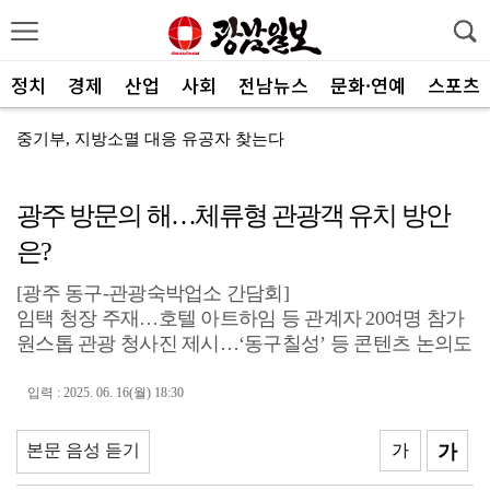
정치
경제
산업
사회
전남뉴스
문화·연예
스포츠
중기부, 지방소멸 대응 유공자 찾는다
광산구자원봉사센터, 폭염 대응 통합자원지원단 활동
광주 방문의 해…체류형 관광객 유치 방안
ACC '아시아의 장치들'전···누적 관람객 10만명 ...
은?
SOOP 수퍼스, 고의정·서지혜 영입…전력 보강
[광주 동구-관광숙박업소 간담회]
광주자치경찰, ‘제11기 청년 서포터즈’ 112명 모집
임택 청장 주재…호텔 아트하임 등 관계자 20여명 참가
원스톱 관광 청사진 제시…‘동구칠성’ 등 콘텐츠 논의도
전남광주통합특별시, 부시장 인사청문 앞서 관련 조례 정...
중진공, 유망 중소기업 최대 20억 성장자금
입력 : 2025. 06. 16(월) 18:30
현대차그룹, 공동주택서 주차로봇 실증 추진
본문 음성 듣기
가
가
‘186전 187기’ 장은수, KLPGA 데뷔 10년 ...