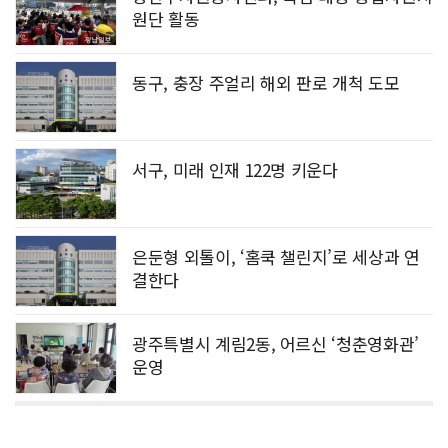
원단 활동
동구, 충장 주얼리 해외 판로 개척 도모
서구, 미래 인재 122명 키운다
은둔형 외톨이, ‘홈쿡 챌린지’로 세상과 연
결한다
광주특별시 계림2동, 어르신 ‘청춘영화관’
운영