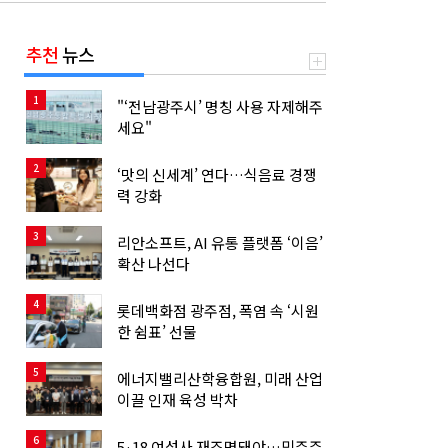
추천
뉴스
1
"‘전남광주시’ 명칭 사용 자제해주
세요"
2
‘맛의 신세계’ 연다…식음료 경쟁
력 강화
3
리안소프트, AI 유통 플랫폼 ‘이음’
확산 나선다
4
롯데백화점 광주점, 폭염 속 ‘시원
한 쉼표’ 선물
5
에너지밸리산학융합원, 미래 산업
이끌 인재 육성 박차
6
5·18 여성사 재조명돼야…민주주