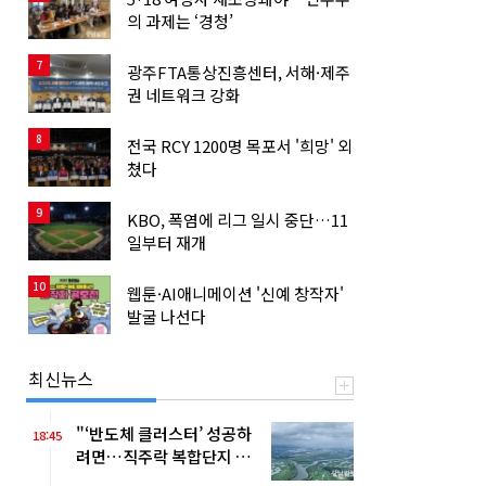
의 과제는 ‘경청’
7
광주FTA통상진흥센터, 서해·제주
권 네트워크 강화
8
전국 RCY 1200명 목포서 '희망' 외
쳤다
9
KBO, 폭염에 리그 일시 중단…11
일부터 재개
10
웹툰·AI애니메이션 '신예 창작자'
발굴 나선다
최신뉴스
"‘반도체 클러스터’ 성공하
18:45
려면…직주락 복합단지 구
축"