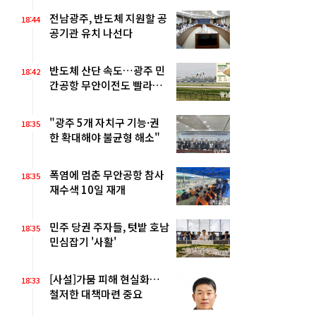
전남광주, 반도체 지원할 공
18:44
공기관 유치 나선다
반도체 산단 속도…광주 민
18:42
간공항 무안이전도 빨라질
듯
"광주 5개 자치구 기능·권
18:35
한 확대해야 불균형 해소"
폭염에 멈춘 무안공항 참사
18:35
재수색 10일 재개
민주 당권 주자들, 텃밭 호남
18:35
민심잡기 '사활'
[사설]가뭄 피해 현실화…
18:33
철저한 대책마련 중요