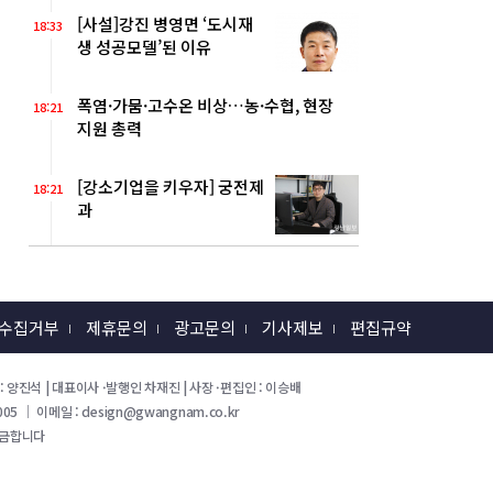
[사설]강진 병영면 ‘도시재
18:33
생 성공모델’된 이유
폭염·가뭄·고수온 비상…농·수협, 현장
18:21
지원 총력
[강소기업을 키우자] 궁전제
18:21
과
 수집거부
제휴문의
광고문의
기사제보
편집규약
 회장 : 양진석 | 대표이사 ·발행인 차재진 | 사장 ·편집인 : 이승배
05 ｜ 이메일 : design@gwangnam.co.kr
 금합니다