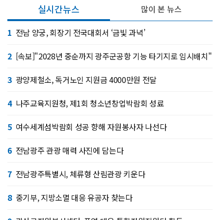
실시간뉴스
많이 본 뉴스
1
전남 양궁, 회장기 전국대회서 ‘금빛 과녁’
2
[속보]"2028년 중순까지 광주군공항 기능 타기지로 임시배치"
3
광양제철소, 독거노인 지원금 4000만원 전달
4
나주교육지원청, 제1회 청소년창업박람회 성료
5
여수세계섬박람회 성공 향해 자원봉사자 나선다
6
전남광주 관광 매력 사진에 담는다
7
전남광주특별시, 체류형 산림관광 키운다
8
중기부, 지방소멸 대응 유공자 찾는다