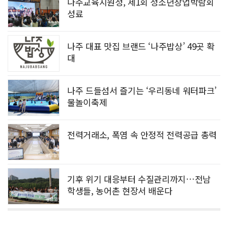
나주교육지원청, 제1회 청소년창업박람회
성료
나주 대표 맛집 브랜드 ‘나주밥상’ 49곳 확
대
나주 드들섬서 즐기는 ‘우리동네 워터파크’
물놀이축제
전력거래소, 폭염 속 안정적 전력공급 총력
기후 위기 대응부터 수질관리까지…전남
학생들, 농어촌 현장서 배운다