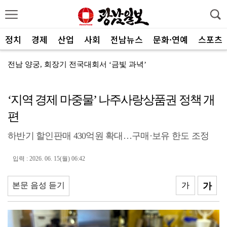
정치
경제
산업
사회
전남뉴스
문화·연예
스포츠
전남 양궁, 회장기 전국대회서 ‘금빛 과녁’
[속보]"2028년 중순까지 광주군공항 기능 타기지로 ...
‘지역 경제 마중물’ 나주사랑상품권 정책 개
광양제철소, 독거노인 지원금 4000만원 전달
편
나주교육지원청, 제1회 청소년창업박람회 성료
하반기 할인판매 430억원 확대…구매·보유 한도 조정
여수세계섬박람회 성공 향해 자원봉사자 나선다
전남광주 관광 매력 사진에 담는다
입력 : 2026. 06. 15(월) 06:42
전남광주특별시, 체류형 산림관광 키운다
본문 음성 듣기
가
가
중기부, 지방소멸 대응 유공자 찾는다
광산구자원봉사센터, 폭염 대응 통합자원지원단 활동