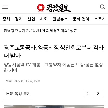
정치
경제
산업
사회
전남뉴스
문화·연예
스포츠
전남광주농기원, ‘청년4-H 과제경진대회’ 성료
광주특별시 광산구, 식중독 예방 집중 관리
광주교통공사, 양동시장 상인회로부터 감사
광주신보, 전통시장에 폭염 극복 생수 나눔
패 받아
신안군, 국비 확보로 어르신 맞춤형 운동 프로그램 지속
양동시장역 EV 개통…교통약자 이동권 보장·상권 활성
전남광주통합특별시, 전국 최초 ‘섬 반값 여행’
화 기여
전남광주통합특별시, 공공기관 유치 총력전 돌입
입력 : 2026. 06. 15(월) 16:45
전남광주특별시, 광주권 시내버스 노선개편 계획대로 추진
"서남권 반도체 클러스터 성공의 핵심은 ‘정주여건’
본문 음성 듣기
가
가
한 여름에 찾아온 산타…아동센터에 특별한 선물 전달