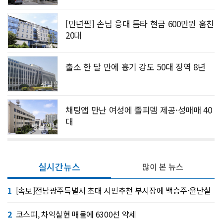
[만년필] 손님 응대 틈타 현금 600만원 훔친
20대
출소 한 달 만에 흉기 강도 50대 징역 8년
채팅앱 만난 여성에 졸피뎀 제공·성매매 40
대
실시간뉴스
많이 본 뉴스
1
[속보]전남광주특별시 초대 시민추천 부시장에 백승주·윤난실
2
코스피, 차익실현 매물에 6300선 약세