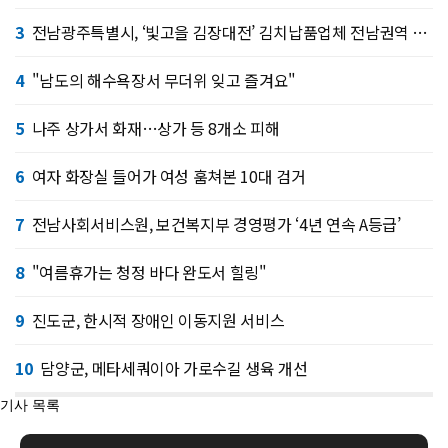
3
전남광주특별시, ‘빛고을 김장대전’ 김치납품업체 전남권역 확대
4
"남도의 해수욕장서 무더위 잊고 즐겨요"
5
나주 상가서 화재…상가 등 8개소 피해
6
여자 화장실 들어가 여성 훔쳐본 10대 검거
7
전남사회서비스원, 보건복지부 경영평가 ‘4년 연속 A등급’
8
"여름휴가는 청정 바다 완도서 힐링"
9
진도군, 한시적 장애인 이동지원 서비스
10
담양군, 메타세쿼이아 가로수길 생육 개선
기사 목록