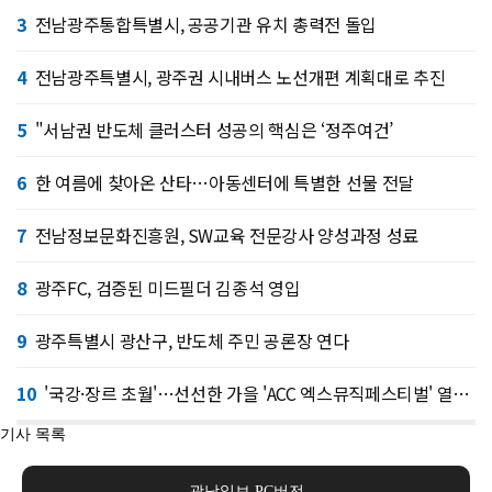
3
전남광주통합특별시, 공공기관 유치 총력전 돌입
4
전남광주특별시, 광주권 시내버스 노선개편 계획대로 추진
5
"서남권 반도체 클러스터 성공의 핵심은 ‘정주여건’
6
한 여름에 찾아온 산타…아동센터에 특별한 선물 전달
7
전남정보문화진흥원, SW교육 전문강사 양성과정 성료
8
광주FC, 검증된 미드필더 김종석 영입
9
광주특별시 광산구, 반도체 주민 공론장 연다
10
'국강·장르 초월'…선선한 가을 'ACC 엑스뮤직페스티벌' 열린다
기사 목록
광남일보 PC버전