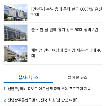
[만년필] 손님 응대 틈타 현금 600만원 훔친
20대
출소 한 달 만에 흉기 강도 50대 징역 8년
채팅앱 만난 여성에 졸피뎀 제공·성매매 40
대
실시간뉴스
많이 본 뉴스
1
신안군, 국비 확보로 어르신 맞춤형 운동 프로그램 지속
2
전남광주통합특별시, 전국 최초 ‘섬 반값 여행’