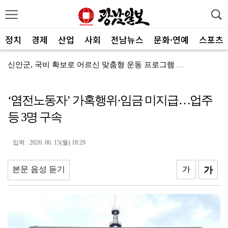
정치
경제
산업
사회
전남뉴스
문화·연예
스포츠
신안군, 국비 확보로 어르신 맞춤형 운동 프로그램 지속
전남광주통합특별시, 전국 최초 ‘섬 반값 여행’
‘염전노동자’ 가혹행위·임금 미지급…업주
전남광주통합특별시, 공공기관 유치 총력전 돌입
등 3명 구속
전남광주특별시, 광주권 시내버스 노선개편 계획대로 추진
"서남권 반도체 클러스터 성공의 핵심은 ‘정주여건’
입력 : 2026. 06. 15(월) 18:29
한 여름에 찾아온 산타…아동센터에 특별한 선물 전달
본문 음성 듣기
가
가
전남정보문화진흥원, SW교육 전문강사 양성과정 성료
광주FC, 검증된 미드필더 김종석 영입
광주특별시 광산구, 반도체 주민 공론장 연다