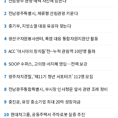
1
전남광주 관광 매력 사진에 담는다
2
전남광주특별시, 체류형 산림관광 키운다
3
중기부, 지방소멸 대응 유공자 찾는다
4
광산구자원봉사센터, 폭염 대응 통합자원지원단 활동
5
ACC '아시아의 장치들'전···누적 관람객 10만명 돌파
6
SOOP 수퍼스, 고의정·서지혜 영입…전력 보강
7
광주자치경찰, ‘제11기 청년 서포터즈’ 112명 모집
8
전남광주통합특별시, 부시장 인사청문 앞서 관련 조례 정비
9
중진공, 유망 중소기업 최대 20억 성장자금
10
현대차그룹, 공동주택서 주차로봇 실증 추진