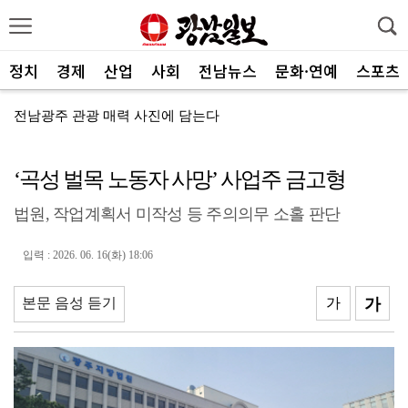
정치
경제
산업
사회
전남뉴스
문화·연예
스포츠
전남광주 관광 매력 사진에 담는다
전남광주특별시, 체류형 산림관광 키운다
‘곡성 벌목 노동자 사망’ 사업주 금고형
중기부, 지방소멸 대응 유공자 찾는다
법원, 작업계획서 미작성 등 주의의무 소홀 판단
광산구자원봉사센터, 폭염 대응 통합자원지원단 활동
ACC '아시아의 장치들'전···누적 관람객 10만명 ...
입력 : 2026. 06. 16(화) 18:06
SOOP 수퍼스, 고의정·서지혜 영입…전력 보강
본문 음성 듣기
가
가
광주자치경찰, ‘제11기 청년 서포터즈’ 112명 모집
전남광주통합특별시, 부시장 인사청문 앞서 관련 조례 정...
중진공, 유망 중소기업 최대 20억 성장자금