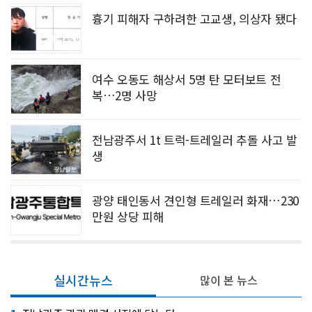
흉기 피해자 구하려한 고교생, 의상자 됐다
여수 오동도 해상서 5명 탄 모터보트 전
복…2명 사망
전남광주서 1t 트럭-트레일러 추돌 사고 발
생
광양 태인동서 견인형 트레일러 화재…230
만원 상당 피해
실시간뉴스
많이 본 뉴스