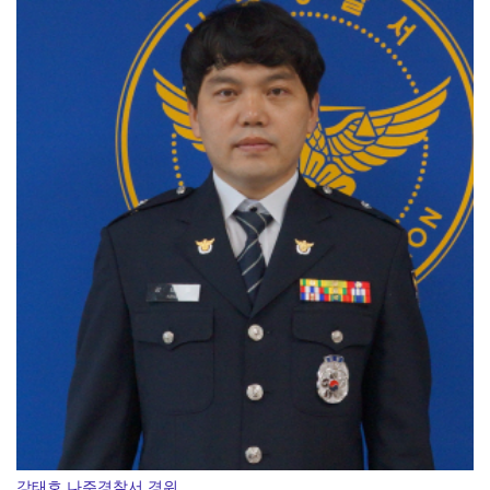
[강소기업을 키우자] 궁전제과
강태호 나주경찰서 경위