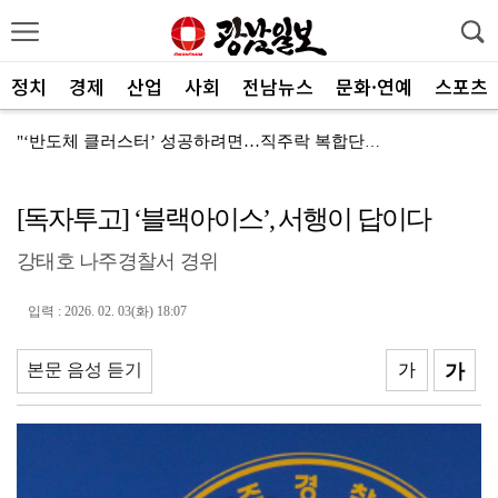
정치
경제
산업
사회
전남뉴스
문화·연예
스포츠
"‘반도체 클러스터’ 성공하려면…직주락 복합단지 구축"
전남광주, 반도체 지원할 공공기관 유치 나선다
[독자투고] ‘블랙아이스’, 서행이 답이다
반도체 산단 속도…광주 민간공항 무안이전도 빨라질 듯
강태호 나주경찰서 경위
"광주 5개 자치구 기능·권한 확대해야 불균형 해소"
폭염에 멈춘 무안공항 참사 재수색 10일 재개
입력 : 2026. 02. 03(화) 18:07
민주 당권 주자들, 텃밭 호남 민심잡기 '사활'
본문 음성 듣기
가
가
[사설]가뭄 피해 현실화…철저한 대책마련 중요
[사설]강진 병영면 ‘도시재생 성공모델’된 이유
폭염·가뭄·고수온 비상…농·수협, 현장 지원 총력