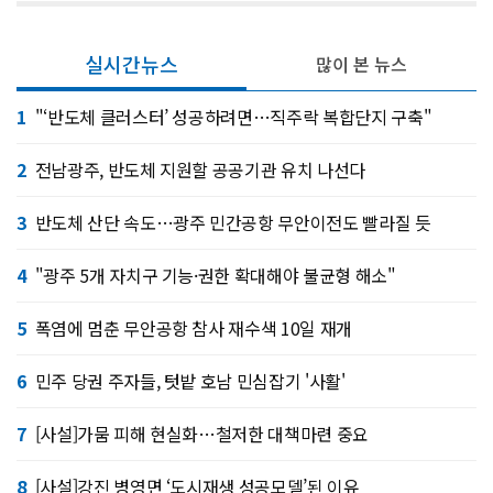
실시간뉴스
많이 본 뉴스
1
"‘반도체 클러스터’ 성공하려면…직주락 복합단지 구축"
2
전남광주, 반도체 지원할 공공기관 유치 나선다
3
반도체 산단 속도…광주 민간공항 무안이전도 빨라질 듯
4
"광주 5개 자치구 기능·권한 확대해야 불균형 해소"
5
폭염에 멈춘 무안공항 참사 재수색 10일 재개
6
민주 당권 주자들, 텃밭 호남 민심잡기 '사활'
7
[사설]가뭄 피해 현실화…철저한 대책마련 중요
8
[사설]강진 병영면 ‘도시재생 성공모델’된 이유