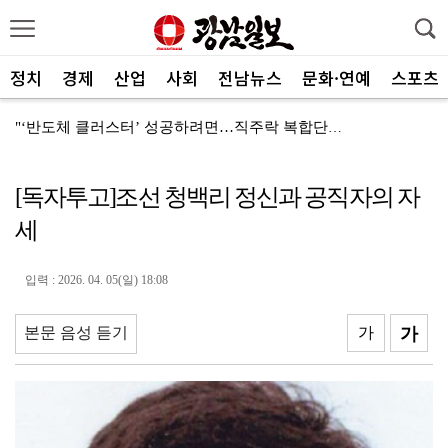
정치
경제
산업
사회
전남뉴스
문화·연예
스포츠
"‘반도체 클러스터’ 성공하려면…직주락 복합단지 구축"
전남광주, 반도체 지원할 공공기관 유치 나선다
[독자투고]조선 청백리 정신과 공직자의 자
반도체 산단 속도…광주 민간공항 무안이전도 빨라질 듯
세
"광주 5개 자치구 기능·권한 확대해야 불균형 해소"
폭염에 멈춘 무안공항 참사 재수색 10일 재개
입력 : 2026. 04. 05(일) 18:08
민주 당권 주자들, 텃밭 호남 민심잡기 '사활'
본문 음성 듣기
가
가
[사설]가뭄 피해 현실화…철저한 대책마련 중요
[사설]강진 병영면 ‘도시재생 성공모델’된 이유
폭염·가뭄·고수온 비상…농·수협, 현장 지원 총력