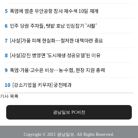
5
폭염에 멈춘 무안공항 참사 재수색 10일 재개
6
민주 당권 주자들, 텃밭 호남 민심잡기 '사활'
7
[사설]가뭄 피해 현실화…철저한 대책마련 중요
8
[사설]강진 병영면 ‘도시재생 성공모델’된 이유
9
폭염·가뭄·고수온 비상…농·수협, 현장 지원 총력
10
[강소기업을 키우자] 궁전제과
기사 목록
광남일보 PC버전
Copyright © 2021 광남일보. All Rights Reserverd.