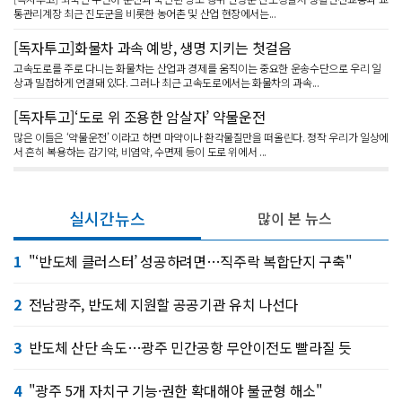
통관리계장 최근 진도군을 비롯한 농어촌 및 산업 현장에서는...
[독자투고]화물차 과속 예방, 생명 지키는 첫걸음
고속도로를 주로 다니는 화물차는 산업과 경제를 움직이는 중요한 운송수단으로 우리 일
상과 밀접하게 연결돼 있다. 그러나 최근 고속도로에서는 화물차의 과속...
[독자투고]‘도로 위 조용한 암살자’ 약물운전
많은 이들은 ‘약물운전’ 이라고 하면 마약이나 환각물질만을 떠올린다. 정작 우리가 일상에
서 흔히 복용하는 감기약, 비염약, 수면제 등이 도로 위에서 ...
실시간뉴스
많이 본 뉴스
1
"‘반도체 클러스터’ 성공하려면…직주락 복합단지 구축"
2
전남광주, 반도체 지원할 공공기관 유치 나선다
3
반도체 산단 속도…광주 민간공항 무안이전도 빨라질 듯
4
"광주 5개 자치구 기능·권한 확대해야 불균형 해소"